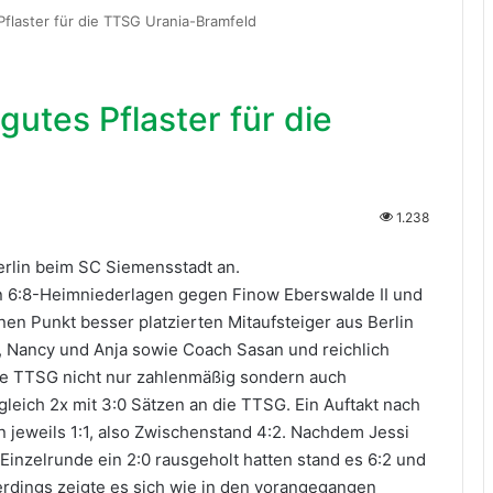
 Pflaster für die TTSG Urania-Bramfeld
 gutes Pflaster für die
1.238
erlin beim SC Siemensstadt an.
 6:8-Heimniederlagen gegen Finow Eberswalde II und
nen Punkt besser platzierten Mitaufsteiger aus Berlin
hi, Nancy und Anja sowie Coach Sasan und reichlich
die TTSG nicht nur zahlenmäßig sondern auch
gleich 2x mit 3:0 Sätzen an die TTSG. Ein Auftakt nach
 jeweils 1:1, also Zwischenstand 4:2. Nachdem Jessi
Einzelrunde ein 2:0 rausgeholt hatten stand es 6:2 und
lerdings zeigte es sich wie in den vorangegangen