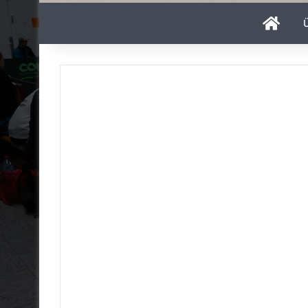
Start
Ü