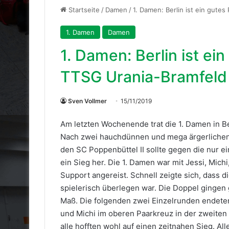
Startseite
/
Damen
/
1. Damen: Berlin ist ein gutes
1. Damen
Damen
1. Damen: Berlin ist ein
TTSG Urania-Bramfeld
Sven Vollmer
15/11/2019
Am letzten Wochenende trat die 1. Damen in B
Nach zwei hauchdünnen und mega ärgerlichen
den SC Poppenbüttel II sollte gegen die nur ei
ein Sieg her. Die 1. Damen war mit Jessi, Mic
Support angereist. Schnell zeigte sich, dass 
spielerisch überlegen war. Die Doppel gingen 
Maß. Die folgenden zwei Einzelrunden endeten
und Michi im oberen Paarkreuz in der zweiten 
alle hofften wohl auf einen zeitnahen Sieg. Al