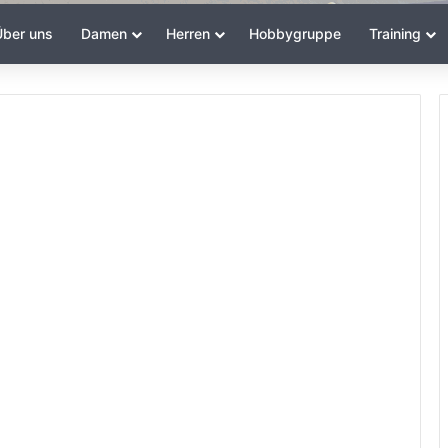
ber uns
Damen
Herren
Hobbygruppe
Training