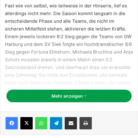
Fast wie von selbst, wie teilweise in der Hinserie, lief es
allerdings nicht mehr. Die Saison kommt langsam in die
entscheidende Phase und alle Teams, die nicht im
sicheren Mittelfeld stehen, aktivieren die letzten Kräfte.
Einem jeweils lockeren 8:2 Sieg gegen die Teams von GW
Harburg und dem SV Siek folgte ein hochdramatischer 8:6
Sieg gegen Fortuna Elmshorn. Michaela Bruchlos und Anja
Scholz mussten jeweils in einem Match einen 0:2
Satzrückstand drehen. Und überhaupt Anja: sie erwischte
eine Sahnetag. Sie holte drei Einzelpunkte und besiegte
dabei auch Elmshorns Nummer 2 Regine Mohr, die vorher
gegen Maike Teuber und Nancy Trompelt im oberen
Mehr anzeigen
Paarkreuz besiegen konnte. Dramatisch ging es weiter mit
einem 8:5 Sieg gegen Kaltenkirchen. Hier hatte in erster
Linie Kaltenkirchens Topspielerin Anja Dallmeier-Tießen
WhatsApp
Telegram
Teile per E-Mail
Drucken
etwas gegen einen schnellen Triumpf der TTSG
einzuwenden. Sie gewann alle drei Einzel (2x im fünften
Satz inklusive abgewehrten Matchball) sowie das Doppel.