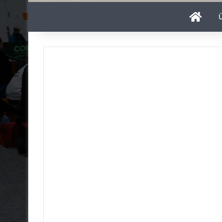
Start
Ü