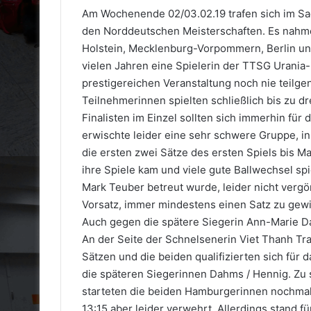
Am Wochenende 02/03.02.19 trafen sich im Sa
den Norddeutschen Meisterschaften. Es nahm
Holstein, Mecklenburg-Vorpommern, Berlin und
vielen Jahren eine Spielerin der TTSG Urania-B
prestigereichen Veranstaltung noch nie teilg
Teilnehmerinnen spielten schließlich bis zu d
Finalisten im Einzel sollten sich immerhin für
erwischte leider eine sehr schwere Gruppe, i
die ersten zwei Sätze des ersten Spiels bis Mai
ihre Spiele kam und viele gute Ballwechsel spi
Mark Teuber betreut wurde, leider nicht vergön
Vorsatz, immer mindestens einen Satz zu ge
Auch gegen die spätere Siegerin Ann-Marie D
An der Seite der Schnelsenerin Viet Thanh Tran
Sätzen und die beiden qualifizierten sich für d
die späteren Siegerinnen Dahms / Hennig. Zu s
starteten die beiden Hamburgerinnen nochmal 
13:15 aber leider verwehrt. Allerdings stand f