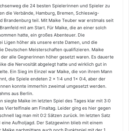
chsenweg die 24 besten Spielerinnen und Spieler zu
en die Verbände, Hamburg, Bremen, Schleswig-
 Brandenburg teil. Mit Maike Teuber war erstmals seit
ramfeld mit am Start. Für Maike, die an einer solch
enommen hatte, ein großes Abenteuer. Die
rei Ligen höher als unsere erste Damen, und die
 die Deutschen Meisterschaften qualifizieren. Maike
n der alle Gegnerinnen höher gesetzt waren. Es dauerte
ke die Nervosität abgelegt hatte und wirklich gut in
elte. Ein Sieg im Einzel war Maike, die von ihrem Mann
nt, die Spiele endeten 2 x 1:4 und 1x 0:4, aber der
winnen konnte immerhin zweimal umgesetzt werden.
ahms aus Berlin.
 siegte Maike im letzten Spiel des Tages klar mit 3:0
as Viertelfinale am Finaltag. Leider ging es hier gegen
chnell lag man mit 0:2 Sätzen zurück. Im letzten Satz
eine Aufholjagd. Der Satzgewinn blieb mit einem
ür Maike nachmittags auch noch Punktspiel mit der 1.