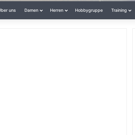
ber uns
Damen
Herren
Hobbygruppe
Training