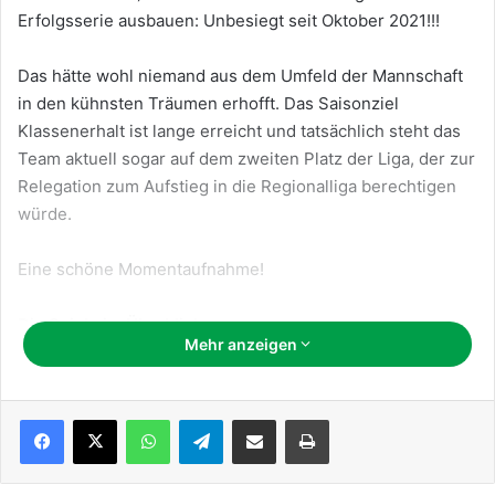
Erfolgsserie ausbauen: Unbesiegt seit Oktober 2021!!!
Das hätte wohl niemand aus dem Umfeld der Mannschaft
in den kühnsten Träumen erhofft. Das Saisonziel
Klassenerhalt ist lange erreicht und tatsächlich steht das
Team aktuell sogar auf dem zweiten Platz der Liga, der zur
Relegation zum Aufstieg in die Regionalliga berechtigen
würde.
Eine schöne Momentaufnahme!
Die Spiele im Überblick
Mehr anzeigen
Niendorfer TSV – TTSG 5:5
WhatsApp
Telegram
Teile per E-Mail
Drucken
Ein hart umkämpftes Derby. Larissa besiegt in ihrem
besten Saisonspiel mit einem offensiven Feuerwerk
Niendorfs Topspielerin Nicola Kölln in nur 12 Minuten. Ann