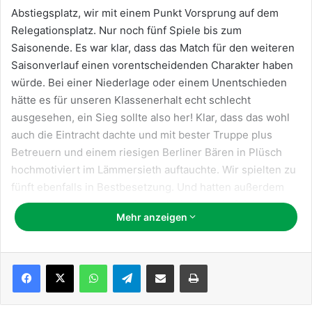
Abstiegsplatz, wir mit einem Punkt Vorsprung auf dem
Relegationsplatz. Nur noch fünf Spiele bis zum
Saisonende. Es war klar, dass das Match für den weiteren
Saisonverlauf einen vorentscheidenden Charakter haben
würde. Bei einer Niederlage oder einem Unentschieden
hätte es für unseren Klassenerhalt echt schlecht
ausgesehen, ein Sieg sollte also her! Klar, dass das wohl
auch die Eintracht dachte und mit bester Truppe plus
Betreuern und einem riesigen Berliner Bären in Plüsch
hochmotiviert im Lämmersieth auftauchte. Wir spielten zu
fünft ebenfalls in Bestbesetzung. Und hatten außerdem
knapp 30 Zuschauer am Start, die leidenschaftlich
Mehr anzeigen
unterstützten. Beide Doppel waren sehr umkämpft, gingen
aber jeweils mit 3:1 an die TTSG. Im Einzel konnten Jessi
und Maike nachlegen, 4:0, was für ein Start! Im unteren
WhatsApp
Telegram
Teile per E-Mail
Drucken
und danach auch im oberen Paarkreuz gab es
anschließend ein 1:1, Zwischenstand also 6:2. Michi hatte
einen unglücklichen Tag erwischt und verlor ihr zweites