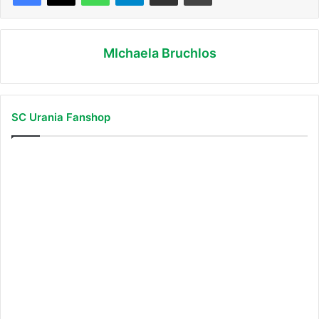
Herren, 4. Kreisliga, 22:14 Punkte, Platz 4
Herren, StarTer-Liga C, 6:2 Punkte, Platz 3
MIchaela Bruchlos
Jungen 19, Regionalklasse Jungen 19, 1:13, Platz 5
Foto: 4. Damen
SC Urania Fanshop
Wir wünschen allen Teams erfolgreiche letzte Spiele!