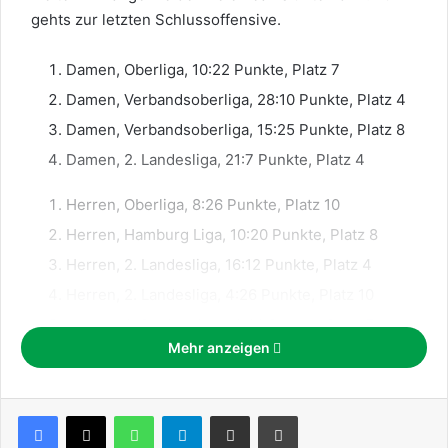
gehts zur letzten Schlussoffensive.
Damen, Oberliga, 10:22 Punkte, Platz 7
Damen, Verbandsoberliga, 28:10 Punkte, Platz 4
Damen, Verbandsoberliga, 15:25 Punkte, Platz 8
Damen, 2. Landesliga, 21:7 Punkte, Platz 4
Herren, Oberliga, 8:26 Punkte, Platz 10
Herren, Hamburg Liga, 10:20 Punkte, Platz 8
Herren, 2. Landesliga, 16:12 Punkte, Platz 4
Herren, 2. Landesliga, 4:26 Punkte, Platz 10
Herren, 2. Bezirksliga, 12:20 Punkte, Platz 7
Mehr anzeigen
Herren, 1. Kreisliga, 29:9 Punkte, Platz 2
Herren, 1. Kreisliga, 8:24 Punkte, Platz 10
Herren, 1. Kreisliga, 14:22 Punkte, Platz 8
WhatsApp
Telegram
Teile per E-Mail
Drucken
Herren, 2. Kreisliga, 20:10 Punkte, Platz 3